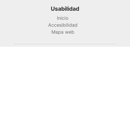
Usabilidad
Inicio
Accesibilidad
Mapa web
945 13 51 18 (Araba/Álava) - 944 23 44 09
(Bizkaia) - 943 42 08 88 (Gipuzkoa)
arartekoa@ararteko.eus
www.ararteko.eus