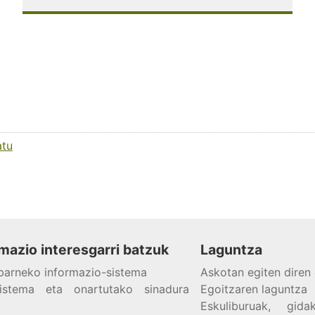
atu
mazio interesgarri batzuk
Laguntza
barneko informazio-sistema
Askotan egiten diren
o-sistema eta onartutako sinadura
Egoitzaren laguntza
Eskuliburuak, gi