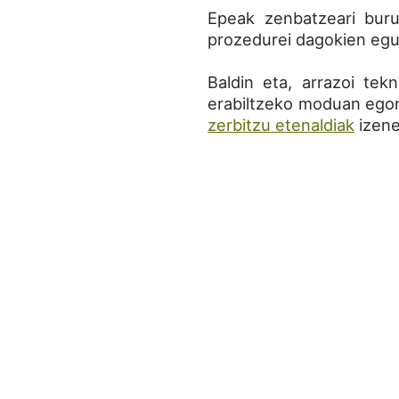
Epeak zenbatzeari buruz
prozedurei dagokien egu
Baldin eta, arrazoi tek
erabiltzeko moduan egon
zerbitzu etenaldiak
izene