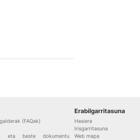
Erabilgarritasuna
 galderak (FAQak)
Hasiera
Irisgarritasuna
dak eta beste dokumentu
Web mapa