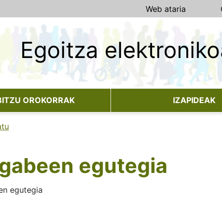
Web ataria
Egoitza elektroniko
No hay subtitulo
BITZU OROKORRAK
IZAPIDEAK
atu
ogabeen egutegia
en egutegia