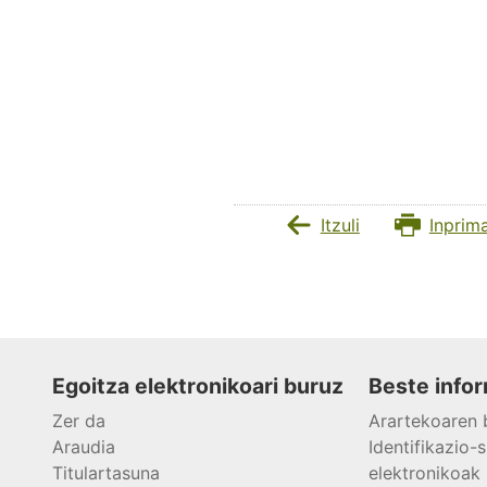
Itzuli
Inprim
Egoitza elektronikoari buruz
Beste infor
Zer da
Arartekoaren 
Araudia
Identifikazi
Titulartasuna
elektronikoak