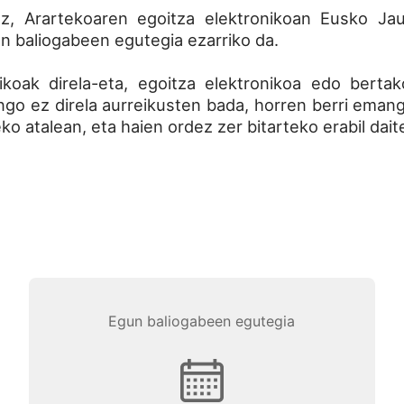
, Arartekoaren egoitza elektronikoan Eusko Jaur
n baliogabeen egutegia ezarriko da.
nikoak direla-eta, egoitza elektronikoa edo berta
go ez direla aurreikusten bada, horren berri emango
ko atalean, eta haien ordez zer bitarteko erabil dai
Egun baliogabeen egutegia