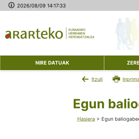
2026/08/09 14:17:33
NIRE DATUAK
ZER
Itzuli
Inprim
Egun bali
Hasiera
> Egun baliogabe