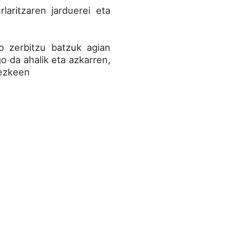
laritzaren jarduerei eta
ko zerbitzu batzuk agian
 da ahalik eta azkarren,
tezkeen