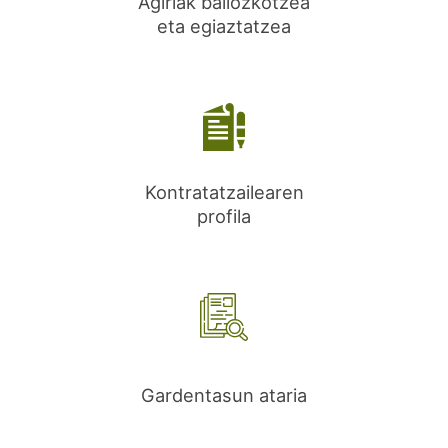
Agiriak baliozkotzea
eta egiaztatzea
Kontratatzailearen
profila
Gardentasun ataria