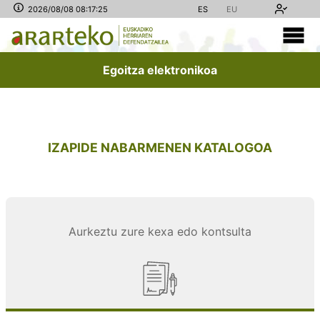
2026/08/08 08:17:26
ES
EU
Egoitza elektronikoa
IZAPIDE NABARMENEN KATALOGOA
Aurkeztu zure kexa edo kontsulta