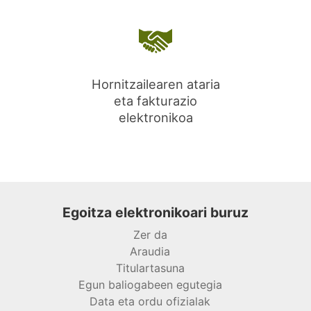
Hornitzailearen ataria
eta fakturazio
elektronikoa
Egoitza elektronikoari buruz
Zer da
Araudia
Titulartasuna
Egun baliogabeen egutegia
Data eta ordu ofizialak