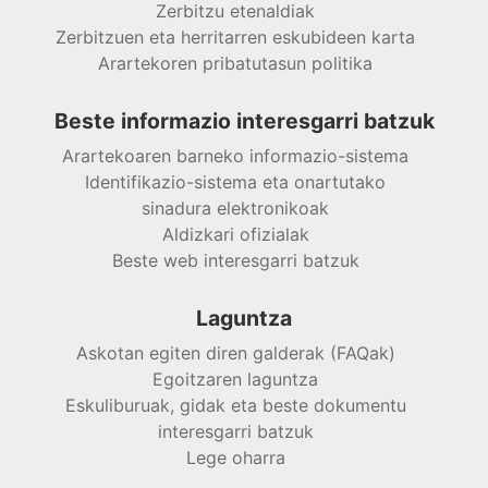
Zerbitzu etenaldiak
Zerbitzuen eta herritarren eskubideen karta
Arartekoren pribatutasun politika
Beste informazio interesgarri batzuk
Arartekoaren barneko informazio-sistema
Identifikazio-sistema eta onartutako
sinadura elektronikoak
Aldizkari ofizialak
Beste web interesgarri batzuk
Laguntza
Askotan egiten diren galderak (FAQak)
Egoitzaren laguntza
Eskuliburuak, gidak eta beste dokumentu
interesgarri batzuk
Lege oharra