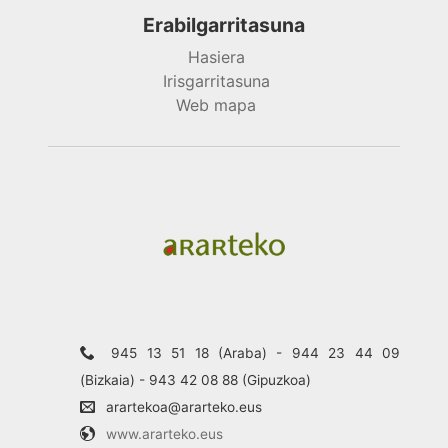
Erabilgarritasuna
Hasiera
Irisgarritasuna
Web mapa
945 13 51 18 (Araba) - 944 23 44 09
(Bizkaia) - 943 42 08 88 (Gipuzkoa)
arartekoa@ararteko.eus
www.ararteko.eus