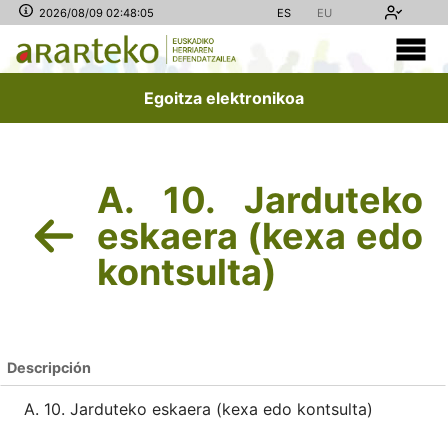
2026/08/09 02:48:05
ES
EU
Egoitza elektronikoa
A. 10. Jarduteko
eskaera (kexa edo
kontsulta)
Descripción
A. 10. Jarduteko eskaera (kexa edo kontsulta)