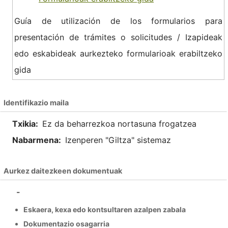
Guía de utilización de los formularios para
presentación de trámites o solicitudes / Izapideak
edo eskabideak aurkezteko formularioak erabiltzeko
gida
Identifikazio maila
Txikia:
Ez da beharrezkoa nortasuna frogatzea
Nabarmena:
Izenperen "Giltza" sistemaz
Aurkez daitezkeen dokumentuak
-
Eskaera, kexa edo kontsultaren azalpen zabala
Dokumentazio osagarria