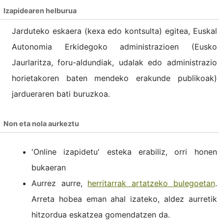
Izapidearen helburua
Jarduteko eskaera (kexa edo kontsulta) egitea, Euskal
Autonomia Erkidegoko administrazioen (Eusko
Jaurlaritza, foru-aldundiak, udalak edo administrazio
horietakoren baten mendeko erakunde publikoak)
jardueraren bati buruzkoa.
Non eta nola aurkeztu
'Online izapidetu' esteka erabiliz, orri honen
bukaeran
Aurrez aurre,
herritarrak artatzeko bulegoetan
.
Arreta hobea eman ahal izateko, aldez aurretik
hitzordua eskatzea gomendatzen da.