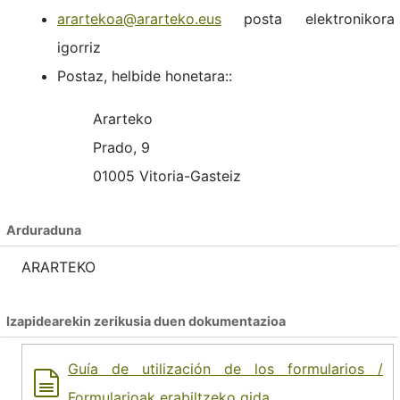
arartekoa@ararteko.eus
posta elektronikora
igorriz
Postaz, helbide honetara::
Ararteko
Prado, 9
01005 Vitoria-Gasteiz
Arduraduna
ARARTEKO
Izapidearekin zerikusia duen dokumentazioa
Guía de utilización de los formularios /
Formularioak erabiltzeko gida