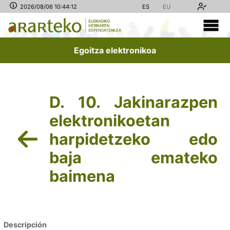
2026/08/06 10:44:12
ES
EU
Egoitza elektronikoa
D. 10. Jakinarazpen
elektronikoetan
harpidetzeko edo
baja emateko
baimena
Descripción