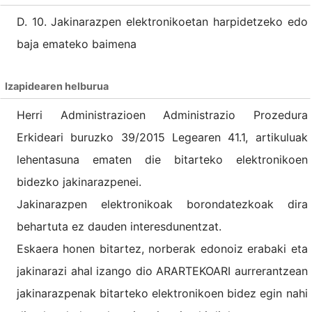
D. 10. Jakinarazpen elektronikoetan harpidetzeko edo
baja emateko baimena
Izapidearen helburua
Herri Administrazioen Administrazio Prozedura
Erkideari buruzko 39/2015 Legearen 41.1, artikuluak
lehentasuna ematen die bitarteko elektronikoen
bidezko jakinarazpenei.
Jakinarazpen elektronikoak borondatezkoak dira
behartuta ez dauden interesdunentzat.
Eskaera honen bitartez, norberak edonoiz erabaki eta
jakinarazi ahal izango dio ARARTEKOARI aurrerantzean
jakinarazpenak bitarteko elektronikoen bidez egin nahi