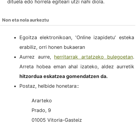
dituela edo horrela egiteari utzi nahi diola.
Non eta nola aurkeztu
Egoitza elektronikoan, 'Online izapidetu' esteka
erabiliz, orri honen bukaeran
Aurrez aurre,
herritarrak artatzeko bulegoetan
.
Arreta hobea eman ahal izateko, aldez aurretik
hitzordua eskatzea gomendatzen da.
Postaz, helbide honetara::
Ararteko
Prado, 9
01005 Vitoria-Gasteiz