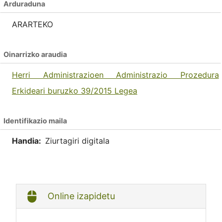
Arduraduna
ARARTEKO
Oinarrizko araudia
Herri Administrazioen Administrazio Prozedura
Erkideari buruzko 39/2015 Legea
Identifikazio maila
Handia:
Ziurtagiri digitala
Online izapidetu