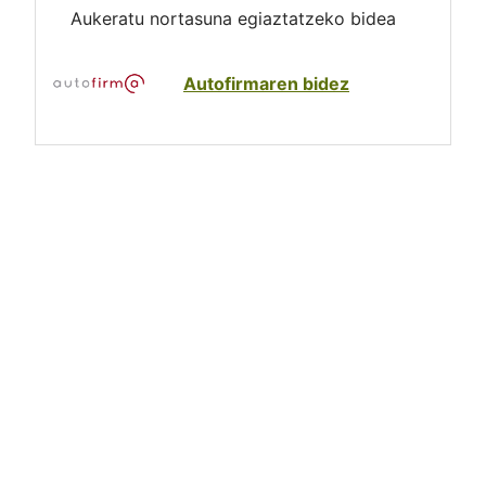
Aukeratu nortasuna egiaztatzeko bidea
Autofirmaren bidez